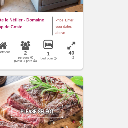
te le Néflier - Domaine
Price: Enter
p de Coste
your dates
above
2
40
artment
1
persons
m2
bedroom
(Maxi:
4
pers.
)
PLEASE SELECT