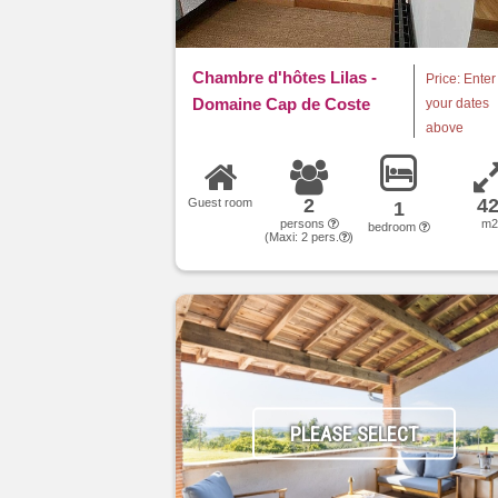
Chambre d'hôtes Lilas -
Price: Enter
Domaine Cap de Coste
your dates
above
2
4
Guest room
1
persons
m
bedroom
(Maxi:
2
pers.
)
PLEASE SELECT