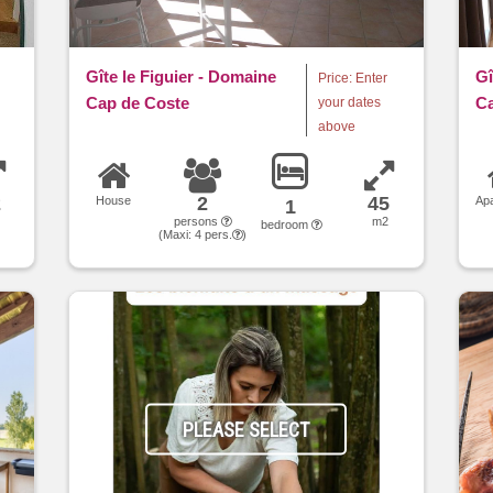
Gîte le Figuier - Domaine
Gî
Price: Enter
Cap de Coste
Ca
your dates
above
2
2
45
House
Ap
1
2
persons
m2
bedroom
(Maxi:
4
pers.
)
PLEASE SELECT