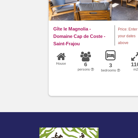
Gîte le Magnolia -
Price: Enter
Domaine Cap de Coste -
your dates
above
Saint-Frajou
6
11
House
3
persons
m
bedrooms