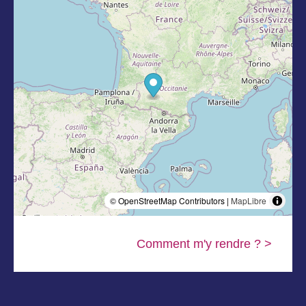
© OpenStreetMap Contributors |
MapLibre
Comment m'y rendre ? >