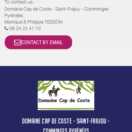
To contact us:
Domaine Cap de Coste - Saint-Frajou - Comminges
Pyrénées
Monique & Philippe TESSON
06 24 22 41 10
CONTACT BY EMAIL
DOMAINE CAP DE COSTE - SAINT-FRAJOU -
COMMINGES PYRÉNÉES